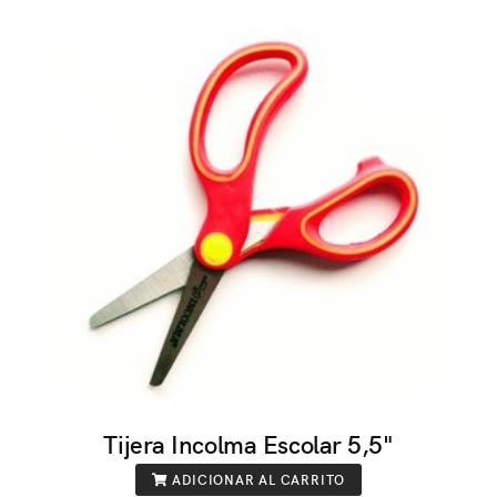
Tijera Incolma Escolar 5,5"
ADICIONAR AL CARRITO