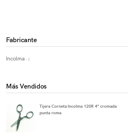
Fabricante
Incolma
- 2
Más Vendidos
Tijera Corneta Incolma 120R 4" cromada
punta roma