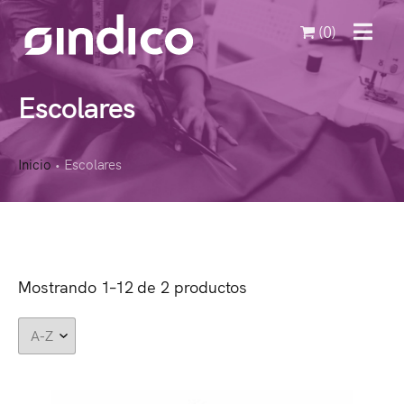
(0)
MENU
Escolares
Inicio
Escolares
•
Mostrando 1–12 de 2 productos