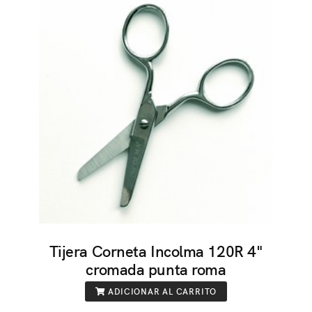
Tijera Corneta Incolma 120R 4"
cromada punta roma
ADICIONAR AL CARRITO