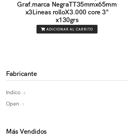
Graf.marca NegraTT35mmx65mm
x3Lineas rolloX3.000 core 3"
x130grs
ADICIONAR AL CARRITO
Fabricante
Indico
- 2
Open
- 1
Más Vendidos