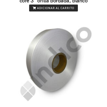
core 3" orilla bordada, blanco
ADICIONAR AL CARRITO