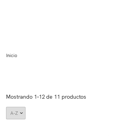
(0)
MENU
Una cara
Inicio
Una cara
•
Mostrando 1–12 de 11 productos